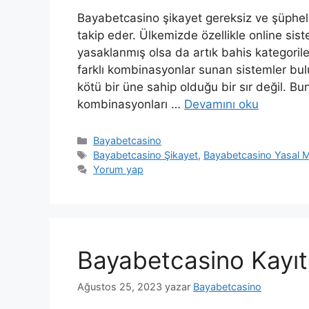
Bayabetcasino şikayet gereksiz ve şüpheli 
takip eder. Ülkemizde özellikle online si
yasaklanmış olsa da artık bahis kategoril
farklı kombinasyonlar sunan sistemler bul
kötü bir üne sahip olduğu bir sır değil. B
kombinasyonları …
Devamını oku
Kategoriler
Bayabetcasino
Etiketler
Bayabetcasino Şikayet
,
Bayabetcasino Yasal M
Yorum yap
Bayabetcasino Kayıt
Ağustos 25, 2023
yazar
Bayabetcasino