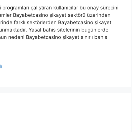
programları çalıştıran kullanıcılar bu onay sürecini
stemler Bayabetcasino şikayet sektörü üzerinden
erinde farklı sektörlerden Bayabetcasino şikayet
unmaktadır. Yasal bahis sitelerinin bugünlerde
unun nedeni Bayabetcasino şikayet sınırlı bahis
ı