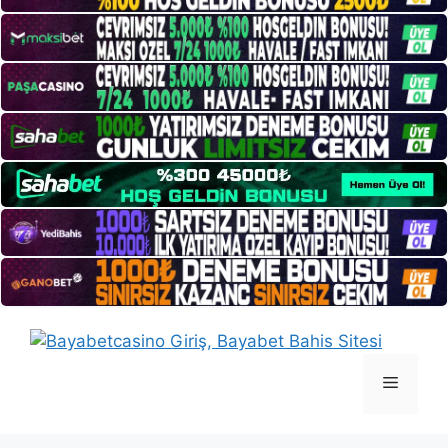
İçeriğe
atla
Menü