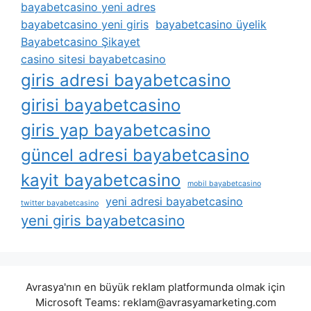
bayabetcasino yeni adres
bayabetcasino yeni giris
bayabetcasino üyelik
Bayabetcasino Şikayet
casino sitesi bayabetcasino
giris adresi bayabetcasino
girisi bayabetcasino
giris yap bayabetcasino
güncel adresi bayabetcasino
kayit bayabetcasino
mobil bayabetcasino
yeni adresi bayabetcasino
twitter bayabetcasino
yeni giris bayabetcasino
Avrasya'nın en büyük reklam platformunda olmak için
Microsoft Teams:
reklam@avrasyamarketing.com