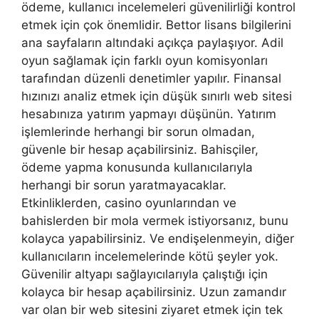
ödeme, kullanıcı incelemeleri güvenilirliği kontrol
etmek için çok önemlidir. Bettor lisans bilgilerini
ana sayfaların altındaki açıkça paylaşıyor. Adil
oyun sağlamak için farklı oyun komisyonları
tarafından düzenli denetimler yapılır. Finansal
hızınızı analiz etmek için düşük sınırlı web sitesi
hesabınıza yatırım yapmayı düşünün. Yatırım
işlemlerinde herhangi bir sorun olmadan,
güvenle bir hesap açabilirsiniz. Bahisçiler,
ödeme yapma konusunda kullanıcılarıyla
herhangi bir sorun yaratmayacaklar.
Etkinliklerden, casino oyunlarından ve
bahislerden bir mola vermek istiyorsanız, bunu
kolayca yapabilirsiniz. Ve endişelenmeyin, diğer
kullanıcıların incelemelerinde kötü şeyler yok.
Güvenilir altyapı sağlayıcılarıyla çalıştığı için
kolayca bir hesap açabilirsiniz. Uzun zamandır
var olan bir web sitesini ziyaret etmek için tek