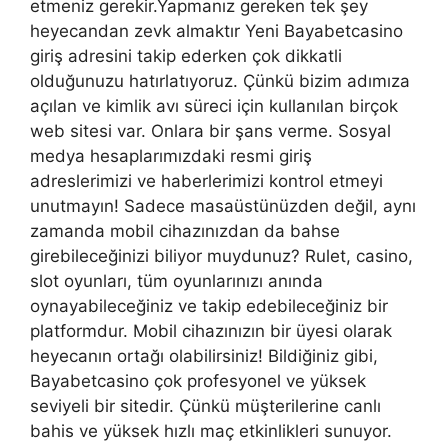
etmeniz gerekir.Yapmanız gereken tek şey
heyecandan zevk almaktır Yeni Bayabetcasino
giriş adresini takip ederken çok dikkatli
olduğunuzu hatırlatıyoruz. Çünkü bizim adımıza
açılan ve kimlik avı süreci için kullanılan birçok
web sitesi var. Onlara bir şans verme. Sosyal
medya hesaplarımızdaki resmi giriş
adreslerimizi ve haberlerimizi kontrol etmeyi
unutmayın! Sadece masaüstünüzden değil, aynı
zamanda mobil cihazınızdan da bahse
girebileceğinizi biliyor muydunuz? Rulet, casino,
slot oyunları, tüm oyunlarınızı anında
oynayabileceğiniz ve takip edebileceğiniz bir
platformdur. Mobil cihazınızın bir üyesi olarak
heyecanın ortağı olabilirsiniz! Bildiğiniz gibi,
Bayabetcasino çok profesyonel ve yüksek
seviyeli bir sitedir. Çünkü müşterilerine canlı
bahis ve yüksek hızlı maç etkinlikleri sunuyor.