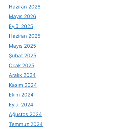
Haziran 2026
Mayıs 2026
Eylül 2025
Haziran 2025
Mayıs 2025
Şubat 2025
Ocak 2025
Aralık 2024
Kasım 2024
Ekim 2024
Eylül 2024
Ağustos 2024
Temmuz 2024