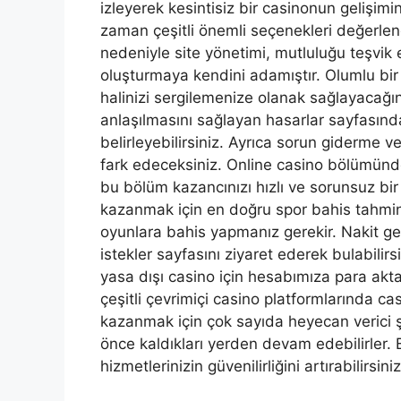
izleyerek kesintisiz bir casinonun gelişimin
zaman çeşitli önemli seçenekleri değerlend
nedeniyle site yönetimi, mutluluğu teşvik 
oluşturmaya kendini adamıştır. Olumlu bir
halinizi sergilemenize olanak sağlayacağın
anlaşılmasını sağlayan hasarlar sayfasınd
belirleyebilirsiniz. Ayrıca sorun giderme ve
fark edeceksiniz. Online casino bölümünde s
bu bölüm kazancınızı hızlı ve sorunsuz bi
kazanmak için en doğru spor bahis tahminl
oyunlara bahis yapmanız gerekir. Nakit ge
istekler sayfasını ziyaret ederek bulabilirs
yasa dışı casino için hesabımıza para akta
çeşitli çevrimiçi casino platformlarında c
kazanmak için çok sayıda heyecan verici
önce kaldıkları yerden devam edebilirler.
hizmetlerinizin güvenilirliğini artırabilirsiniz