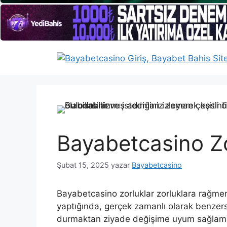
İçeriğe
atla
Bayabetcasino Zo
Şubat 15, 2025
yazar
Bayabetcasino
Bayabetcasino zorluklar zorluklara rağmen 
yaptığında, gerçek zamanlı olarak benzersi
durmaktan ziyade değişime uyum sağlaman