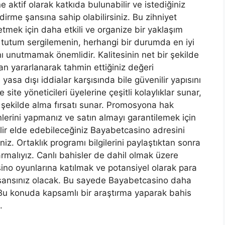
e aktif olarak katkıda bulunabilir ve istediğiniz
irme şansına sahip olabilirsiniz. Bu zihniyet
etmek için daha etkili ve organize bir yaklaşım
 tutum sergilemenin, herhangi bir durumda en iyi
ı unutmamak önemlidir. Kalitesinin net bir şekilde
an yararlanarak tahmin ettiğiniz değeri
 yasa dışı iddialar karşısında bile güvenilir yapısını
ite yöneticileri üyelerine çeşitli kolaylıklar sunar,
r şekilde alma fırsatı sunar. Promosyona hak
erini yapmanız ve satın almayı garantilemek için
lir elde edebileceğiniz Bayabetcasino adresini
iniz. Ortaklık programı bilgilerini paylaştıktan sonra
rmalıyız. Canlı bahisler de dahil olmak üzere
asino oyunlarına katılmak ve potansiyel olarak para
 şansınız olacak. Bu sayede Bayabetcasino daha
 Bu konuda kapsamlı bir araştırma yaparak bahis
.