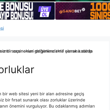
rluklar
bir web sitesi yeni bir alan adresine geçiş
z bir fırsat sunarak olası zorluklar üzerinde
ın önemini vurguluyor. Bu odaklanmış adımları