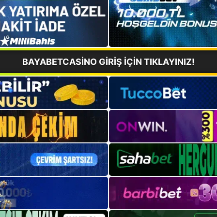
BAYABETCASİNO GİRİŞ İÇİN TIKLAYINIZ!