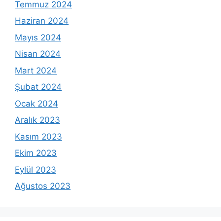
Temmuz 2024
Haziran 2024
Mayıs 2024
Nisan 2024
Mart 2024
Şubat 2024
Ocak 2024
Aralık 2023
Kasım 2023
Ekim 2023
Eylül 2023
Ağustos 2023