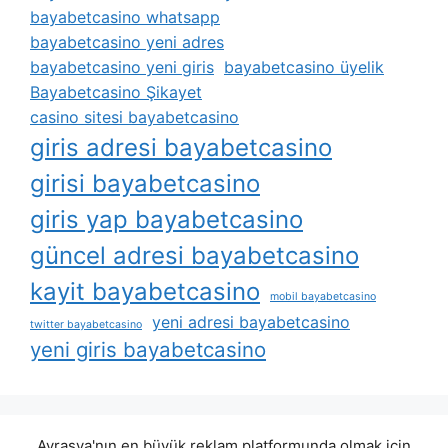
bayabetcasino whatsapp
bayabetcasino yeni adres
bayabetcasino yeni giris
bayabetcasino üyelik
Bayabetcasino Şikayet
casino sitesi bayabetcasino
giris adresi bayabetcasino
girisi bayabetcasino
giris yap bayabetcasino
güncel adresi bayabetcasino
kayit bayabetcasino
mobil bayabetcasino
yeni adresi bayabetcasino
twitter bayabetcasino
yeni giris bayabetcasino
Avrasya'nın en büyük reklam platformunda olmak için