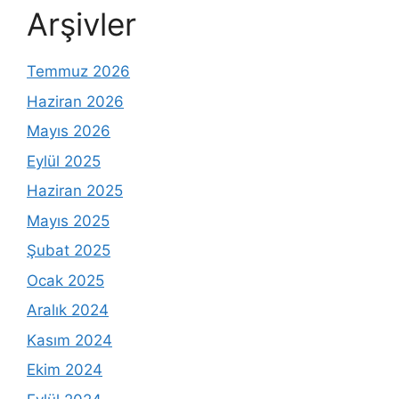
Arşivler
Temmuz 2026
Haziran 2026
Mayıs 2026
Eylül 2025
Haziran 2025
Mayıs 2025
Şubat 2025
Ocak 2025
Aralık 2024
Kasım 2024
Ekim 2024