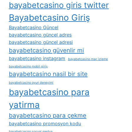
bayabetcasino giris twitter
Bayabetcasino Giriş
Bayabetcasino Güncel
bayabetcasino güncel adres
bayabetcasino güncel adresi
bayabetcasino güvenlir mi
bayabetcasino instagram
bayabetcasino maç izleme
bayabetcasino mobil giriş
bayabetcasino nasil bir site
bayabetcasino oyun deneyimi
bayabetcasino para
yatirma
bayabetcasino para çekme
bayabetcasino promosyon kodu
bayabetcasino sosyal medya