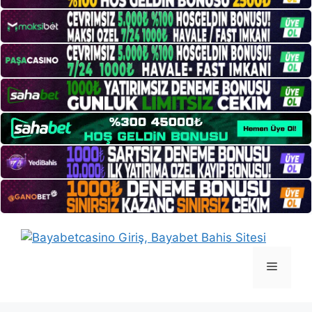
İçeriğe
atla
Menü