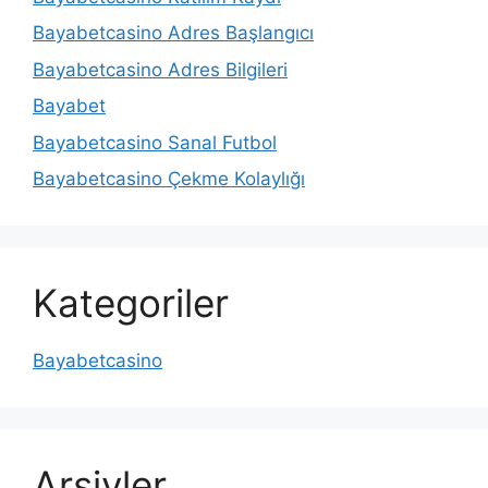
Bayabetcasino Adres Başlangıcı
Bayabetcasino Adres Bilgileri
Bayabet
Bayabetcasino Sanal Futbol
Bayabetcasino Çekme Kolaylığı
Kategoriler
Bayabetcasino
Arşivler