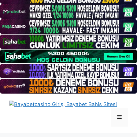
İçeriğe
atla
Menü