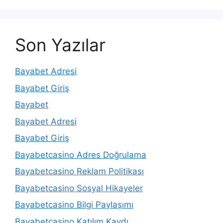
Son Yazılar
Bayabet Adresi
Bayabet Giriş
Bayabet
Bayabet Adresi
Bayabet Giriş
Bayabetcasino Adres Doğrulama
Bayabetcasino Reklam Politikası
Bayabetcasino Sosyal Hikayeler
Bayabetcasino Bilgi Paylaşımı
Bayabetcasino Katılım Kaydı