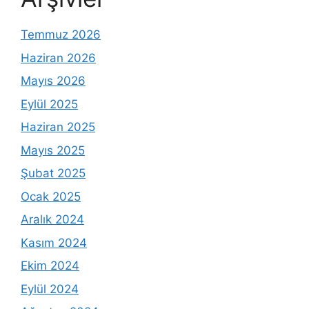
Temmuz 2026
Haziran 2026
Mayıs 2026
Eylül 2025
Haziran 2025
Mayıs 2025
Şubat 2025
Ocak 2025
Aralık 2024
Kasım 2024
Ekim 2024
Eylül 2024