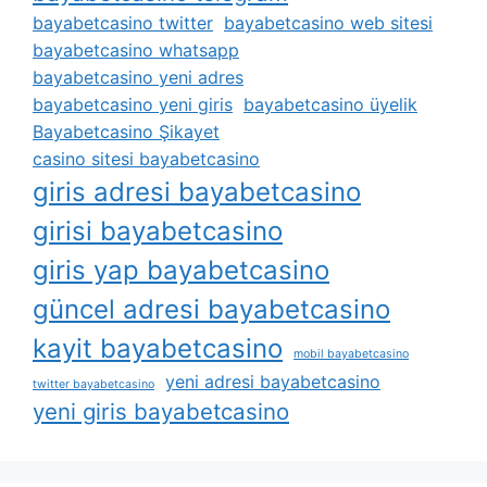
bayabetcasino twitter
bayabetcasino web sitesi
bayabetcasino whatsapp
bayabetcasino yeni adres
bayabetcasino yeni giris
bayabetcasino üyelik
Bayabetcasino Şikayet
casino sitesi bayabetcasino
giris adresi bayabetcasino
girisi bayabetcasino
giris yap bayabetcasino
güncel adresi bayabetcasino
kayit bayabetcasino
mobil bayabetcasino
yeni adresi bayabetcasino
twitter bayabetcasino
yeni giris bayabetcasino