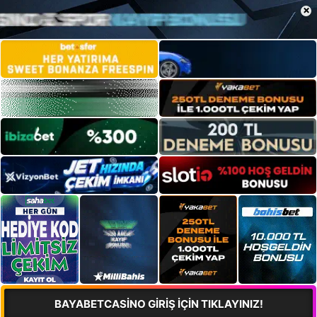
×
BAYABETCASİNO GİRİŞ İÇİN TIKLAYINIZ!