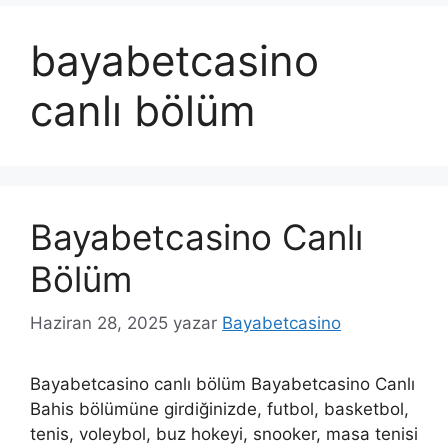
bayabetcasino
canlı bölüm
Bayabetcasino Canlı
Bölüm
Haziran 28, 2025
yazar
Bayabetcasino
Bayabetcasino canlı bölüm Bayabetcasino Canlı
Bahis bölümüne girdiğinizde, futbol, basketbol,
tenis, voleybol, buz hokeyi, snooker, masa tenisi