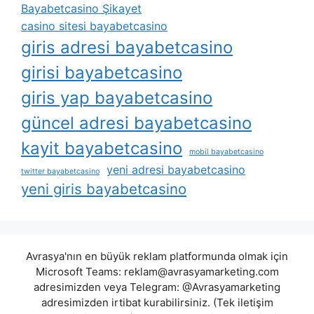
Bayabetcasino Şikayet
casino sitesi bayabetcasino
giris adresi bayabetcasino
girisi bayabetcasino
giris yap bayabetcasino
güncel adresi bayabetcasino
kayit bayabetcasino
mobil bayabetcasino
yeni adresi bayabetcasino
twitter bayabetcasino
yeni giris bayabetcasino
Avrasya'nın en büyük reklam platformunda olmak için
Microsoft Teams:
reklam@avrasyamarketing.com
adresimizden veya Telegram: @Avrasyamarketing
adresimizden irtibat kurabilirsiniz. (Tek iletişim