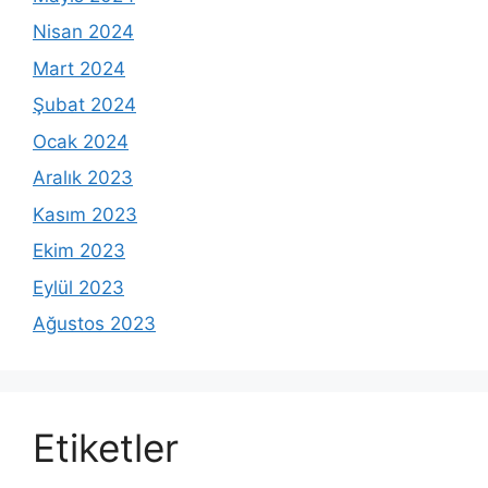
Nisan 2024
Mart 2024
Şubat 2024
Ocak 2024
Aralık 2023
Kasım 2023
Ekim 2023
Eylül 2023
Ağustos 2023
Etiketler