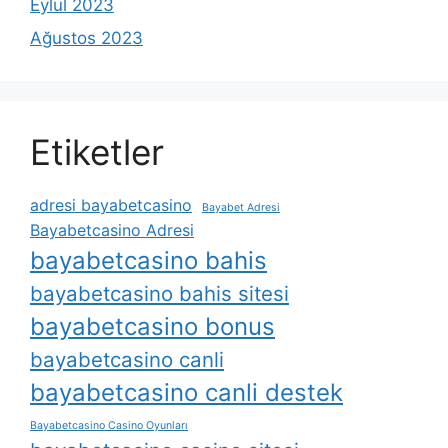
Eylül 2023
Ağustos 2023
Etiketler
adresi bayabetcasino
Bayabet Adresi
Bayabetcasino Adresi
bayabetcasino bahis
bayabetcasino bahis sitesi
bayabetcasino bonus
bayabetcasino canli
bayabetcasino canli destek
Bayabetcasino Casino Oyunları