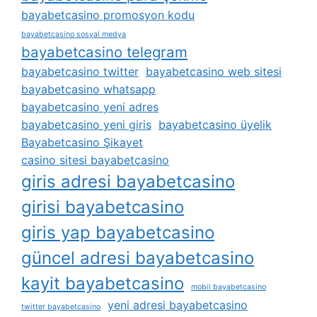
bayabetcasino promosyon kodu
bayabetcasino sosyal medya
bayabetcasino telegram
bayabetcasino twitter
bayabetcasino web sitesi
bayabetcasino whatsapp
bayabetcasino yeni adres
bayabetcasino yeni giris
bayabetcasino üyelik
Bayabetcasino Şikayet
casino sitesi bayabetcasino
giris adresi bayabetcasino
girisi bayabetcasino
giris yap bayabetcasino
güncel adresi bayabetcasino
kayit bayabetcasino
mobil bayabetcasino
yeni adresi bayabetcasino
twitter bayabetcasino