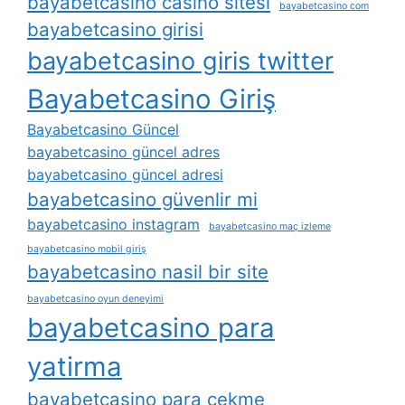
bayabetcasino casino sitesi
bayabetcasino com
bayabetcasino girisi
bayabetcasino giris twitter
Bayabetcasino Giriş
Bayabetcasino Güncel
bayabetcasino güncel adres
bayabetcasino güncel adresi
bayabetcasino güvenlir mi
bayabetcasino instagram
bayabetcasino maç izleme
bayabetcasino mobil giriş
bayabetcasino nasil bir site
bayabetcasino oyun deneyimi
bayabetcasino para
yatirma
bayabetcasino para çekme