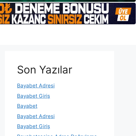
Son Yazılar
Bayabet Adresi
Bayabet Giriş
Bayabet
Bayabet Adresi
Bayabet Giriş