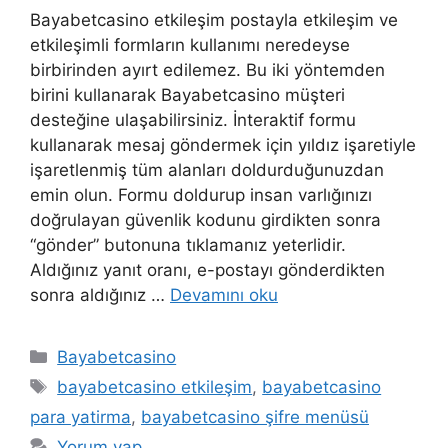
Bayabetcasino etkileşim postayla etkileşim ve
etkileşimli formların kullanımı neredeyse
birbirinden ayırt edilemez. Bu iki yöntemden
birini kullanarak Bayabetcasino müşteri
desteğine ulaşabilirsiniz. İnteraktif formu
kullanarak mesaj göndermek için yıldız işaretiyle
işaretlenmiş tüm alanları doldurduğunuzdan
emin olun. Formu doldurup insan varlığınızı
doğrulayan güvenlik kodunu girdikten sonra
“gönder” butonuna tıklamanız yeterlidir.
Aldığınız yanıt oranı, e-postayı gönderdikten
sonra aldığınız …
Devamını oku
Kategoriler
Bayabetcasino
Etiketler
bayabetcasino etkileşim
,
bayabetcasino
para yatirma
,
bayabetcasino şifre menüsü
Yorum yap