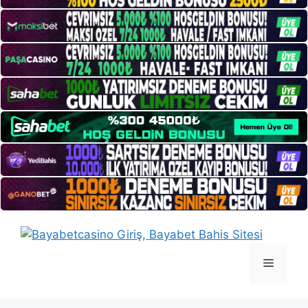
İçeriğe
atla
Menü