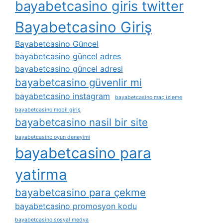
bayabetcasino giris twitter
Bayabetcasino Giriş
Bayabetcasino Güncel
bayabetcasino güncel adres
bayabetcasino güncel adresi
bayabetcasino güvenlir mi
bayabetcasino instagram
bayabetcasino maç izleme
bayabetcasino mobil giriş
bayabetcasino nasil bir site
bayabetcasino oyun deneyimi
bayabetcasino para
yatirma
bayabetcasino para çekme
bayabetcasino promosyon kodu
bayabetcasino sosyal medya