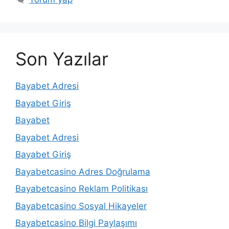
Son Yazılar
Bayabet Adresi
Bayabet Giriş
Bayabet
Bayabet Adresi
Bayabet Giriş
Bayabetcasino Adres Doğrulama
Bayabetcasino Reklam Politikası
Bayabetcasino Sosyal Hikayeler
Bayabetcasino Bilgi Paylaşımı