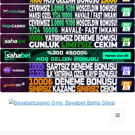
İçeriğe
atla
Menü