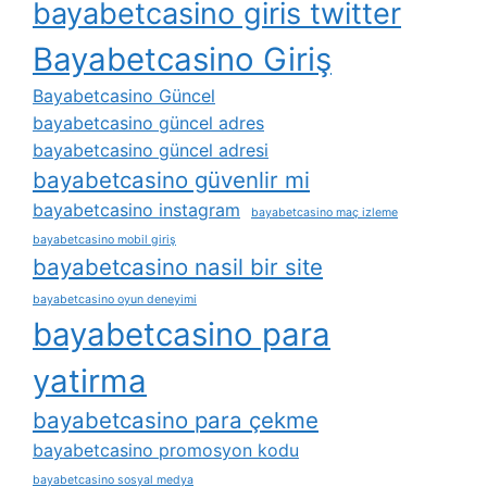
bayabetcasino giris twitter
Bayabetcasino Giriş
Bayabetcasino Güncel
bayabetcasino güncel adres
bayabetcasino güncel adresi
bayabetcasino güvenlir mi
bayabetcasino instagram
bayabetcasino maç izleme
bayabetcasino mobil giriş
bayabetcasino nasil bir site
bayabetcasino oyun deneyimi
bayabetcasino para
yatirma
bayabetcasino para çekme
bayabetcasino promosyon kodu
bayabetcasino sosyal medya