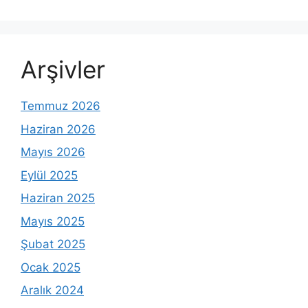
Arşivler
Temmuz 2026
Haziran 2026
Mayıs 2026
Eylül 2025
Haziran 2025
Mayıs 2025
Şubat 2025
Ocak 2025
Aralık 2024