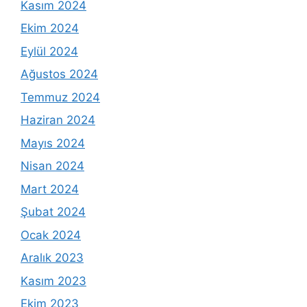
Kasım 2024
Ekim 2024
Eylül 2024
Ağustos 2024
Temmuz 2024
Haziran 2024
Mayıs 2024
Nisan 2024
Mart 2024
Şubat 2024
Ocak 2024
Aralık 2023
Kasım 2023
Ekim 2023