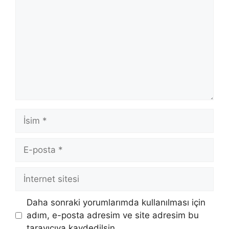
İsim
E-
posta
İnternet
sitesi
Daha sonraki yorumlarımda kullanılması için
adım, e-posta adresim ve site adresim bu
tarayıcıya kaydedilsin.