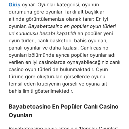
Giriş
oynar. Oyunlar kategorisi, oyunun
durumuna göre oyunları farklı alt başlıklar
altında görüntülemenize olanak tanır: En iyi
oyunlar,
Bayabetcasino en popüler oyun türleri
url sunucusu hesabı kapatıldı
en popüler yeni
oyun türleri, canlı basketbol bahis oyunları,
pahalı oyunlar ve daha fazlası. Canlı casino
oyunları bölümünde ayrıca popüler oyunlar adı
verilen en iyi casinolarda oynayabileceğiniz canlı
casino oyun türleri de bulunmaktadır. Oyun
türüne göre oluşturulan görsellerde oyunu
temsil eden krupiyenin görseli ve oyuna ait
bahis limiti gösterilmektedir.
Bayabetcasino En Popüler Canlı Casino
Oyunları
Bayabetcasino bahis sitesinin ‘Popüler Oyunlar’