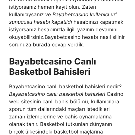
istiyorsanız hemen kayıt olun. Zaten
kullanıcıysanız ve
Bayabetcasino kullanıcı url
sunucusu hesabı kapatıldı
hesabınızı kapatmak
istiyorsanız hesabınızla ilgili yazının devamını
okuyabilirsiniz.Bayabetcasino hesabı nasıl silinir
sorunuza burada cevap verdik.
Bayabetcasino Canlı
Basketbol Bahisleri
Bayabetcasino canlı basketbol bahisleri nedir?
Bayabetcasino canlı basketbol bahisleri
Casino
web sitesinin canlı bahis bölümü, kullanıcılara
sporun tüm dallarındaki maçları istedikleri
zaman izlemelerine ve bahis oynamalarına
olanak tanır. Basketbol tutkunları dünyanın
birçok ülkesindeki basketbol maçlarına