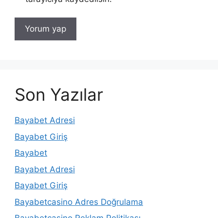
Son Yazılar
Bayabet Adresi
Bayabet Giriş
Bayabet
Bayabet Adresi
Bayabet Giriş
Bayabetcasino Adres Doğrulama