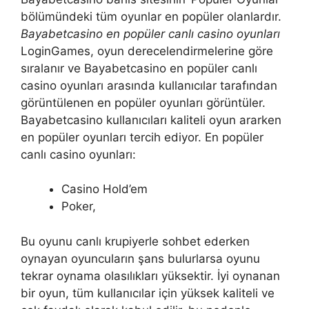
bölümündeki tüm oyunlar en popüler olanlardır.
Bayabetcasino en popüler canlı casino oyunları
LoginGames, oyun derecelendirmelerine göre
sıralanır ve Bayabetcasino en popüler canlı
casino oyunları arasında kullanıcılar tarafından
görüntülenen en popüler oyunları görüntüler.
Bayabetcasino kullanıcıları kaliteli oyun ararken
en popüler oyunları tercih ediyor. En popüler
canlı casino oyunları:
Casino Hold’em
Poker,
Bu oyunu canlı krupiyerle sohbet ederken
oynayan oyuncuların şans bulurlarsa oyunu
tekrar oynama olasılıkları yüksektir. İyi oynanan
bir oyun, tüm kullanıcılar için yüksek kaliteli ve