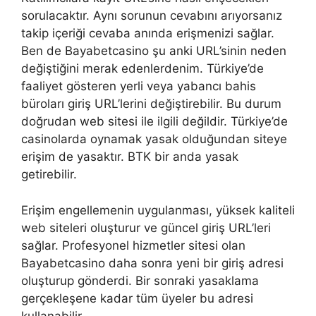
sorulacaktır. Aynı sorunun cevabını arıyorsanız
takip içeriği cevaba anında erişmenizi sağlar.
Ben de Bayabetcasino şu anki URL’sinin neden
değiştiğini merak edenlerdenim. Türkiye’de
faaliyet gösteren yerli veya yabancı bahis
büroları giriş URL’lerini değiştirebilir. Bu durum
doğrudan web sitesi ile ilgili değildir. Türkiye’de
casinolarda oynamak yasak olduğundan siteye
erişim de yasaktır. BTK bir anda yasak
getirebilir.
Erişim engellemenin uygulanması, yüksek kaliteli
web siteleri oluşturur ve güncel giriş URL’leri
sağlar. Profesyonel hizmetler sitesi olan
Bayabetcasino daha sonra yeni bir giriş adresi
oluşturup gönderdi. Bir sonraki yasaklama
gerçekleşene kadar tüm üyeler bu adresi
kullanabilir.