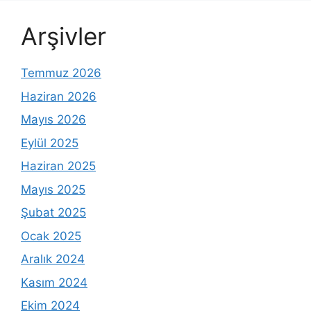
Arşivler
Temmuz 2026
Haziran 2026
Mayıs 2026
Eylül 2025
Haziran 2025
Mayıs 2025
Şubat 2025
Ocak 2025
Aralık 2024
Kasım 2024
Ekim 2024