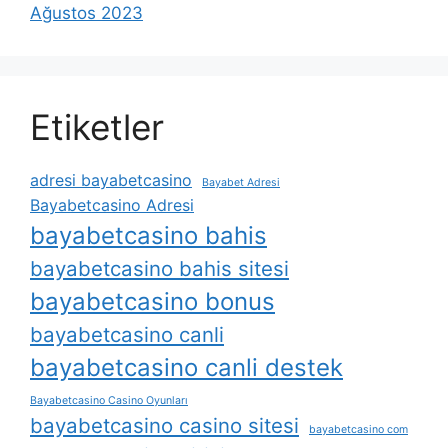
Ağustos 2023
Etiketler
adresi bayabetcasino
Bayabet Adresi
Bayabetcasino Adresi
bayabetcasino bahis
bayabetcasino bahis sitesi
bayabetcasino bonus
bayabetcasino canli
bayabetcasino canli destek
Bayabetcasino Casino Oyunları
bayabetcasino casino sitesi
bayabetcasino com