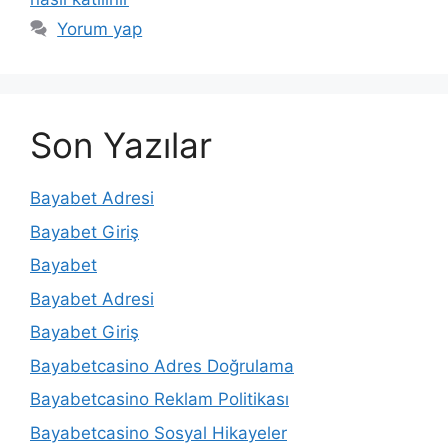
Yorum yap
Son Yazılar
Bayabet Adresi
Bayabet Giriş
Bayabet
Bayabet Adresi
Bayabet Giriş
Bayabetcasino Adres Doğrulama
Bayabetcasino Reklam Politikası
Bayabetcasino Sosyal Hikayeler