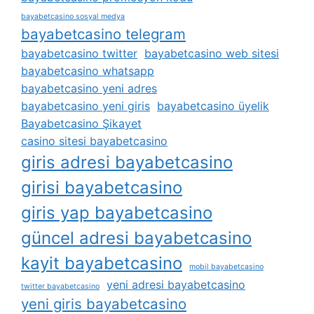
bayabetcasino sosyal medya
bayabetcasino telegram
bayabetcasino twitter
bayabetcasino web sitesi
bayabetcasino whatsapp
bayabetcasino yeni adres
bayabetcasino yeni giris
bayabetcasino üyelik
Bayabetcasino Şikayet
casino sitesi bayabetcasino
giris adresi bayabetcasino
girisi bayabetcasino
giris yap bayabetcasino
güncel adresi bayabetcasino
kayit bayabetcasino
mobil bayabetcasino
yeni adresi bayabetcasino
twitter bayabetcasino
yeni giris bayabetcasino