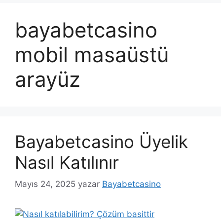
bayabetcasino
mobil masaüstü
arayüz
Bayabetcasino Üyelik
Nasıl Katılınır
Mayıs 24, 2025
yazar
Bayabetcasino