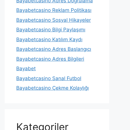
Bayabetcasino Adres Doğrulama
Bayabetcasino Reklam Politikası
Bayabetcasino Sosyal Hikayeler
Bayabetcasino Bilgi Paylaşımı
Bayabetcasino Katılım Kaydı
Bayabetcasino Adres Başlangıcı
Bayabetcasino Adres Bilgileri
Bayabet
Bayabetcasino Sanal Futbol
Bayabetcasino Çekme Kolaylığı
Kategoriler